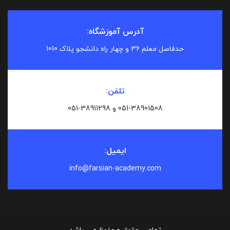
آدرس آموزشگاه:
حدفاصل معلم 36 و چهار راه دانشجو پلاک 1010
تلفن:
051-38901508 و
051-38911298
ایمیل:
info@farsian-academy.com