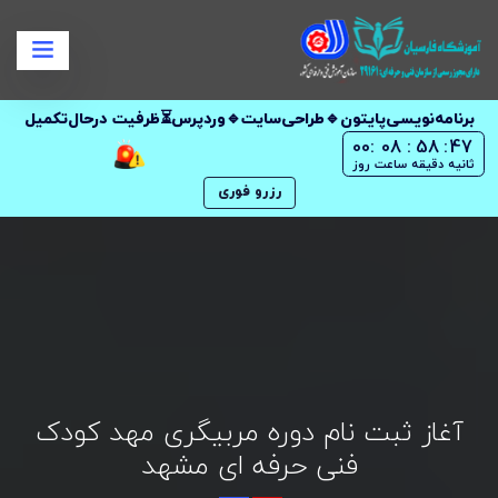
برنامه‌نویسی‌پایتون🔹طراحی‌سایت🔹وردپرس⏳ظرفیت در‌حال‌تکمیل
00
:
08
:
58
:
47
ثانیه
دقیقه
ساعت
روز
رزرو فوری
آغاز ثبت نام دوره مربیگری مهد کودک
فنی حرفه ای مشهد