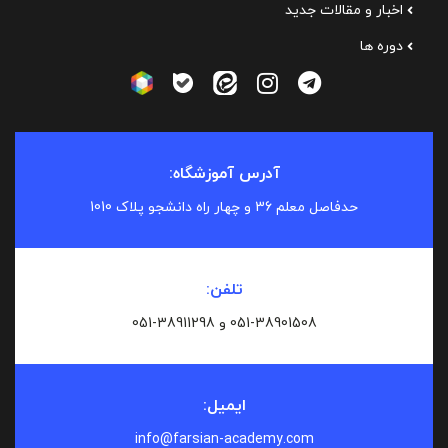
اخبار و مقالات جدید
دوره ها
آدرس آموزشگاه:
حدفاصل معلم 36 و چهار راه دانشجو پلاک 1010
تلفن:
051-38901508 و
051-38911298
ایمیل:
info@farsian-academy.com