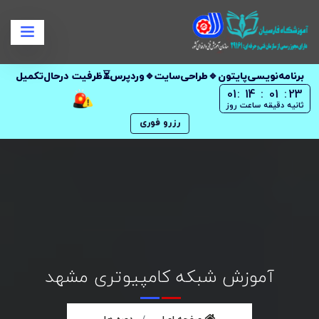
برنامه‌نویسی‌پایتون🔹طراحی‌سایت🔹وردپرس⏳ظرفیت در‌حال‌تکمیل
01
:
14
:
01
:
22
ثانیه
دقیقه
ساعت
روز
رزرو فوری
آموزش شبکه کامپیوتری مشهد