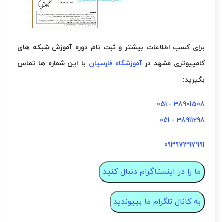
برای کسب اطلاعات بیشتر و ثبت نام
دوره آموزش شبکه های
کامپیوتری مشهد در
آموزشگاه فارسیان
با این شماره ها تماس
بگیرید:
38901508 - 051
38911298 - 051
09397397991
ما را در اینستاگرام دنبال کنید
به کانال تلگرام ما بپیوندید