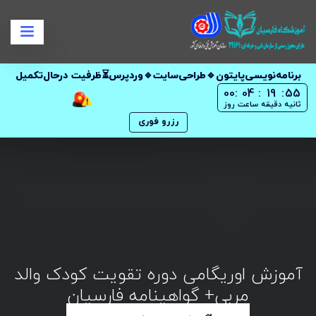
برنامه‌نویسی‌پایتون🔹طراحی‌سایت🔹وردپرس⏳ظرفیت در‌حال‌تکمیل
00
:
04
:
19
:
54
ثانیه
دقیقه
ساعت
روز
رزرو فوری
آموزش اوریگامی دوره تقویت کودک والد
مربی+ گواهینامه فارسیان