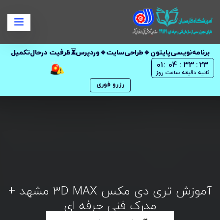
برنامه‌نویسی‌پایتون🔹طراحی‌سایت🔹وردپرس⏳ظرفیت در‌حال‌تکمیل
01
:
04
:
33
:
22
ثانیه
دقیقه
ساعت
روز
رزرو فوری
آموزش تری دی مکس 3D MAX مشهد +
مدرک فنی حرفه ای