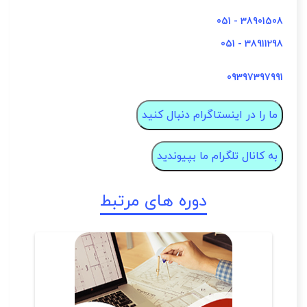
38901508 - 051
38911298 - 051
09397397991
ما را در اینستاگرام دنبال کنید
به کانال تلگرام ما بپیوندید
دوره های مرتبط