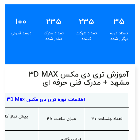
100
235
235
35
تعداد دوره
تعداد شرکت
تعداد مدرک
درصد قبولی
برگزار شده
کننده
صادر شده
آموزش تری دی مکس 3D MAX
مشهد + مدرک فنی حرفه ای
اطلاعات دوره تری دی مکس 3D Max
پیش نیاز: کار با
تعداد جلسات: 30
میزان ساعت: 45
زمان برگزاری: